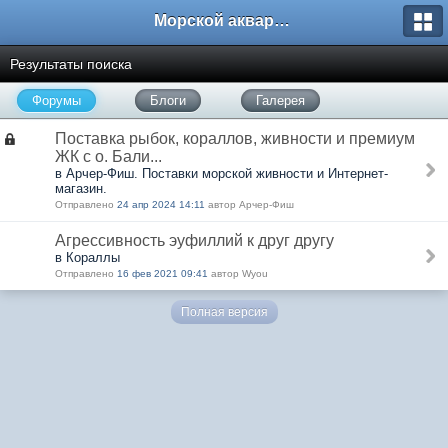
Морской аквариум. Форумы ReefCentral.ru
Результаты поиска
Форумы
Блоги
Галерея
Поставка рыбок, кораллов, живности и премиум
ЖК с о. Бали...
в Арчер-Фиш. Поставки морской живности и Интернет-
магазин.
Отправлено
24 апр 2024 14:11
автор Арчер-Фиш
Агрессивность эуфиллий к друг другу
в Кораллы
Отправлено
16 фев 2021 09:41
автор Wyou
Полная версия