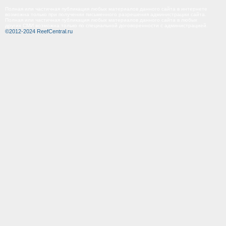
Полная или частичная публикация любых материалов данного сайта в интернете
возможна только при получении письменного разрешения администрации сайта.
Полная или частичная публикация любых материалов данного сайта в любых
других СМИ возможна только по специальной договоренности с администрацией.
©2012-2024 ReefCentral.ru