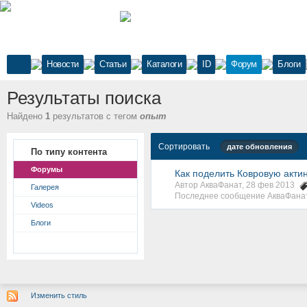
Новости
Статьи
Каталоги
ID
Форум
Блоги
Результаты поиска
Найдено
1
результатов с тегом
опыт
Сортировать
дате обновления
По типу контента
Форумы
Как поделить Ковровую актини
Автор АкваФанат, 28 фев 2013
Галерея
Последнее сообщение АкваФанат
Videos
Блоги
Изменить стиль