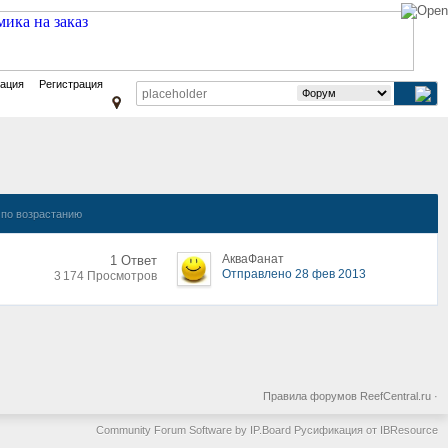
зация
Регистрация
по возрастанию
АкваФанат
1 Ответ
Отправлено 28 фев 2013
3 174 Просмотров
Правила форумов ReefCentral.ru
·
Community Forum Software by IP.Board
Русификация от IBResource