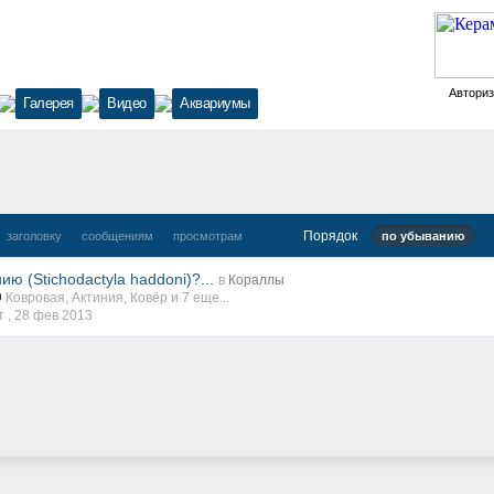
Автори
Галерея
Видео
Аквариумы
Порядок
заголовку
сообщениям
просмотрам
по убыванию
ю (Stichodactyla haddoni)?...
в
Кораллы
Ковровая
,
Актиния
,
Ковёр
и 7 еще...
 ,
28 фев 2013