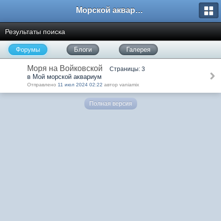
Морской аквариум. Форумы ReefCentral.ru
Результаты поиска
Форумы
Блоги
Галерея
Моря на Войковской
Страницы: 3
в Мой морской аквариум
Отправлено
11 июл 2024 02:22
автор vaniamix
Полная версия