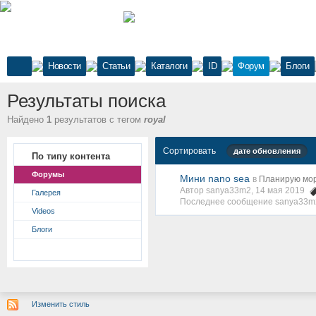
Новости
Статьи
Каталоги
ID
Форум
Блоги
Результаты поиска
Найдено
1
результатов с тегом
royal
Сортировать
дате обновления
По типу контента
Форумы
Мини nano sea
в
Планирую мор
Автор sanya33m2, 14 мая 2019
Галерея
Последнее сообщение sanya33m
Videos
Блоги
Изменить стиль