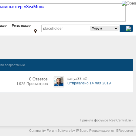
зация
Регистрация
по возрастанию
sanya33m2
0 Ответов
Отправлено 14 мая 2019
1 925 Просмотров
Правила форумов ReefCentral.ru
·
Community Forum Software by IP.Board
Русификация от IBResource