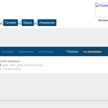
Автори
Галерея
Видео
Аквариумы
Порядок
заголовку
сообщениям
просмотрам
по убыванию
ской аквариум
вода
,
свет
,
соль
,
tunze
и 6 еще...
2 ,
14 мая 2019