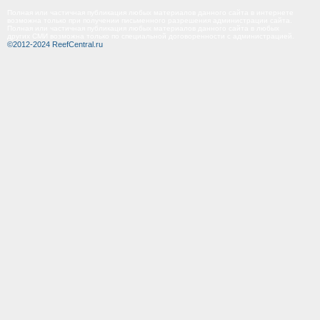
Полная или частичная публикация любых материалов данного сайта в интернете
возможна только при получении письменного разрешения администрации сайта.
Полная или частичная публикация любых материалов данного сайта в любых
других СМИ возможна только по специальной договоренности с администрацией.
©2012-2024 ReefCentral.ru