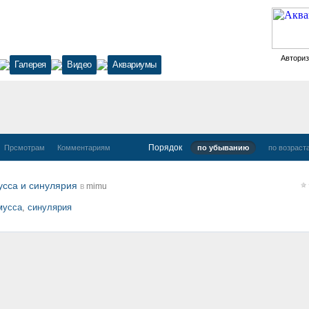
Автори
Галерея
Видео
Аквариумы
Порядок
Прсмотрам
Комментариям
по убыванию
по возраст
усса и синулярия
в
mimu
мусса
,
синулярия