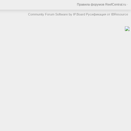
Правила форумов ReefCentral.ru
·
Community Forum Software by IP.Board
Русификация от IBResource