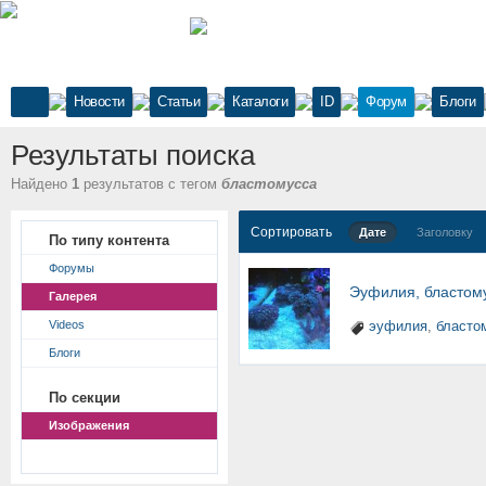
Новости
Статьи
Каталоги
ID
Форум
Блоги
Результаты поиска
Найдено
1
результатов с тегом
бластомусса
Сортировать
Дате
Заголовку
По типу контента
Форумы
Эуфилия, бластом
Галерея
Videos
эуфилия
,
бласто
Блоги
По секции
Изображения