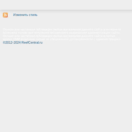
Изменить стиль
Полная или частичная публикация любых материалов данного сайта в интернете
возможна только при получении письменного разрешения администрации сайта.
Полная или частичная публикация любых материалов данного сайта в любых
других СМИ возможна только по специальной договоренности с администрацией.
©2012-2024 ReefCentral.ru