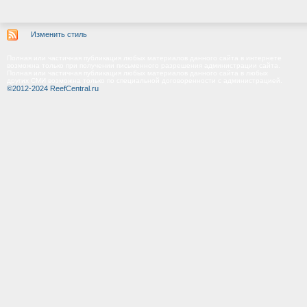
Изменить стиль
Полная или частичная публикация любых материалов данного сайта в интернете
возможна только при получении письменного разрешения администрации сайта.
Полная или частичная публикация любых материалов данного сайта в любых
других СМИ возможна только по специальной договоренности с администрацией.
©2012-2024 ReefCentral.ru