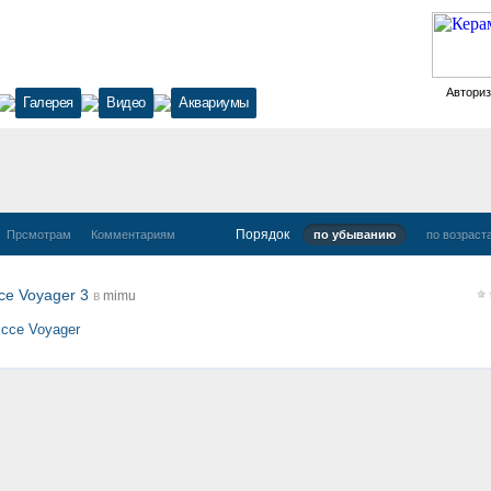
Автори
Галерея
Видео
Аквариумы
Порядок
Прсмотрам
Комментариям
по убыванию
по возраст
ce Voyager 3
в
mimu
icce Voyager