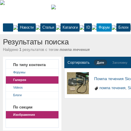
Новости
Статьи
Каталоги
ID
Форум
Блоги
Результаты поиска
Найдено
1
результатов с тегом
помпа течения
Сортировать
Дате
Заголовку
По типу контента
Форумы
Помпа течения Sic
Галерея
Videos
помпа течения
,
S
Блоги
По секции
Изображения