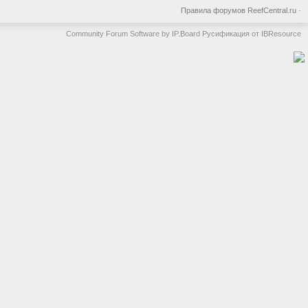
Правила форумов ReefCentral.ru
·
Community Forum Software by IP.Board
Русификация от IBResource