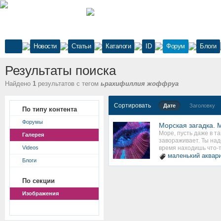
Новости
Статьи
Каталоги
ID
Форум
Блоги
Результаты поиска
Найдено
1
результатов с тегом
ьрахифиллия жоффруа
Сортировать
Дате
Заголовку
По типу контента
Форумы
Морская загадка. М
Море, пусть даже в т
Галерея
завораживает. Ты над
Videos
время находишь что-то
маленький аквар
Блоги
По секции
Изображения