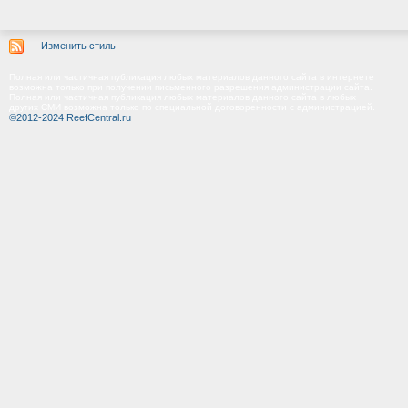
Изменить стиль
Полная или частичная публикация любых материалов данного сайта в интернете
возможна только при получении письменного разрешения администрации сайта.
Полная или частичная публикация любых материалов данного сайта в любых
других СМИ возможна только по специальной договоренности с администрацией.
©2012-2024 ReefCentral.ru