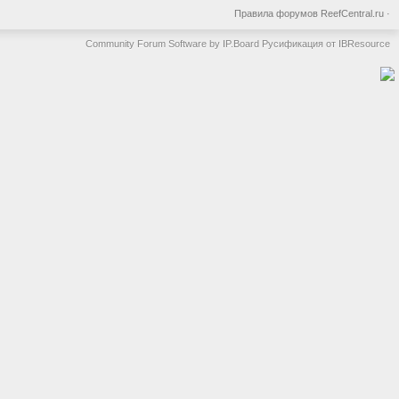
Правила форумов ReefCentral.ru
·
Community Forum Software by IP.Board
Русификация от IBResource