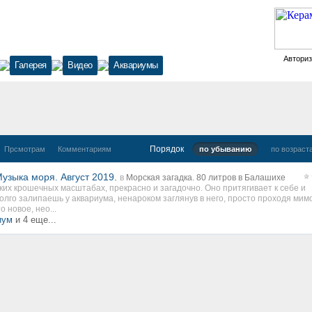
Автори
Галерея
Видео
Аквариумы
Порядок
Прсмотрам
Комментариям
по убыванию
по возраст
узыка моря. Август 2019.
в
Морская загадка. 80 литров в Балашихе
аких крошечных масштабах, прекрасно и загадочно. Оно притягивает к себе и
олго залипаешь у аквариума, ненароком заглянув в него, просто проходя мимо
 новое, нео...
иум
и 4 еще...