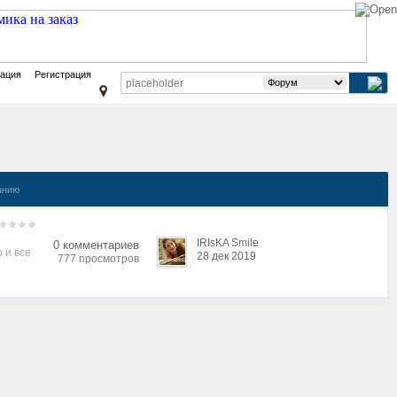
зация
Регистрация
анию
IRIsKA Smile
0 комментариев
 и все
28 дек 2019
777 просмотров