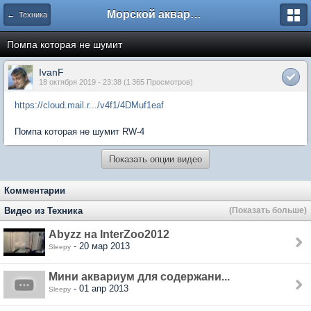
Морской аквариум. Форумы ReefCentral.ru
← Техника
Помпа которая не шумит
IvanF
18 октября 2019 - 23:38 (1 365 Просмотров)
https://cloud.mail.r.../v4f1/4DMuf1eaf
Помпа которая не шумит RW-4
Показать опции видео
Комментарии
Видео из Техника
(Показать больше)
Abyzz на InterZoo2012
- 20 мар 2013
Sleepy
Мини аквариум для содержани...
- 01 апр 2013
Sleepy