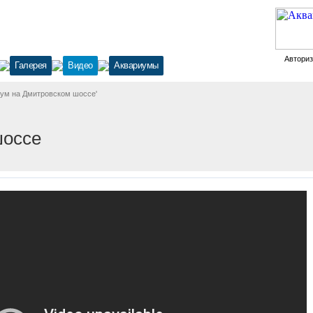
Автори
Галерея
Видео
Аквариумы
ум на Дмитровском шоссе'
шоссе