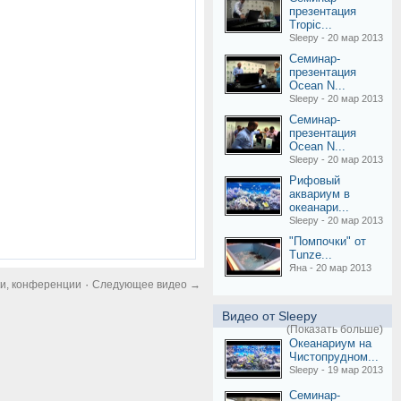
презентация
Tropic...
Sleepy - 20 мар 2013
Семинар-
презентация
Ocean N...
Sleepy - 20 мар 2013
Семинар-
презентация
Ocean N...
Sleepy - 20 мар 2013
Рифовый
аквариум в
океанари...
Sleepy - 20 мар 2013
"Помпочки" от
Tunze...
Яна - 20 мар 2013
·
ки, конференции
Следующее видео →
Видео от Sleepy
(Показать больше)
Океанариум на
Чистопрудном...
Sleepy - 19 мар 2013
Семинар-