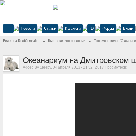
Новости
Статьи
Каталоги
ID
Форум
Блоги
Видео на ReefCentral.ru
→
Выставки, конференции
→
Просмотр видео 'Океанари
Океанариум на Дмитровском 
Added By Sleepy, 04 апреля 2013 - 21:52 (2 817 Просмотров)