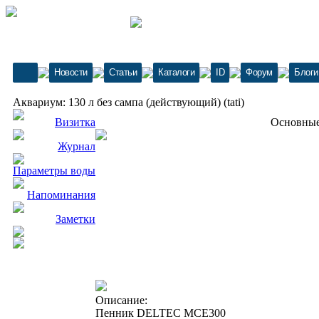
Новости
Статьи
Каталоги
ID
Форум
Блоги
Аквариум: 130 л без сампа (действующий) (tati)
Визитка
Основные
Журнал
Параметры воды
Напоминания
Заметки
Описание:
Пенник DELTEC MCE300