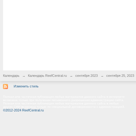
Календарь
→
Календарь ReefCentral.ru
→
сентября 2023
→
сентября 25, 2023
Изменить стиль
Полная или частичная публикация любых материалов данного сайта в интернете
возможна только при получении письменного разрешения администрации сайта.
Полная или частичная публикация любых материалов данного сайта в любых
других СМИ возможна только по специальной договоренности с администрацией.
©2012-2024 ReefCentral.ru