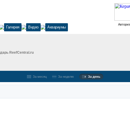
Автори
Галерея
Видео
Аквариумы
дарь ReefCentral.ru
За месяц
За неделю
За день