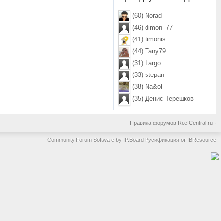
(60) Norad
(46) dimon_77
(41) timonis
(44) Tany79
(31) Largo
(33) stepan
(38) Na&ol
(35) Денис Терешков
Правила форумов ReefCentral.ru
·
Community Forum Software by IP.Board
Русификация от IBResource