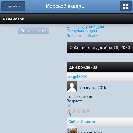
Морской аквариум. Форумы ReefCentral.ru
← декабря 2023
Календари
← Предыдущий день
Полная версия
Следующий день →
Добавить событие
События для декабря 16, 2023
Дни рождения
angel8008
:
27-августа 2015
:
Пользователи
Возраст:
52
: 0
Себек Иванов
:
29-июня 2020