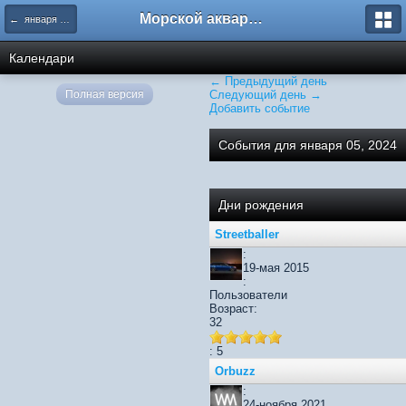
Морской аквариум. Форумы ReefCentral.ru
← января 2024
Календари
← Предыдущий день
Полная версия
Следующий день →
Добавить событие
События для января 05, 2024
Дни рождения
Streetballer
:
19-мая 2015
:
Пользователи
Возраст:
32
: 5
Orbuzz
:
24-ноября 2021