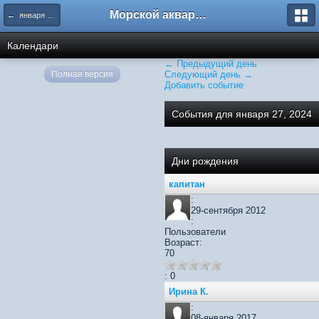
Морской аквариум. Форумы ReefCentral.ru
← января 2024
Календари
← Предыдущий день
Полная версия
Следующий день →
Добавить событие
События для января 27, 2024
Дни рождения
капитан
:
29-сентября 2012
:
Пользователи
Возраст:
70
: 0
Ирина К.
:
08-января 2017