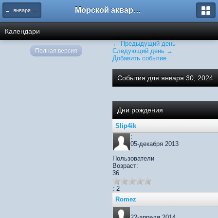
Морской аквариум. Форумы ReefCentral.ru
← января 2024
Календари
← Предыдущий день
Полная версия
Следующий день →
Добавить событие
События для января 30, 2024
Дни рождения
Slip4ik
:
05-декабря 2013
:
Пользователи
Возраст:
36
: 2
Romez
:
22-апреля 2014