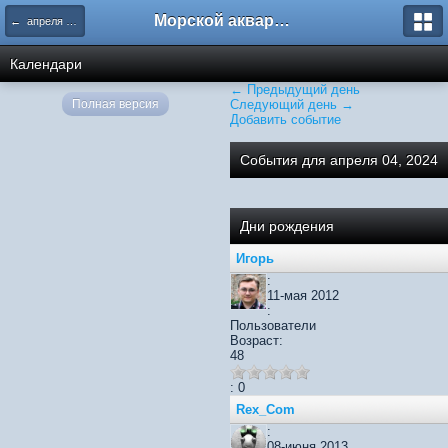
Морской аквариум. Форумы ReefCentral.ru
← апреля 2024
Календари
← Предыдущий день
Полная версия
Следующий день →
Добавить событие
События для апреля 04, 2024
Дни рождения
Игорь
:
11-мая 2012
:
Пользователи
Возраст:
48
: 0
Rex_Com
:
08-июня 2013