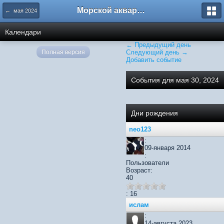
Морской аквариум. Форумы ReefCentral.ru
← мая 2024
Календари
← Предыдущий день
Полная версия
Следующий день →
Добавить событие
События для мая 30, 2024
Дни рождения
neo123
:
09-января 2014
:
Пользователи
Возраст:
40
: 16
ислам
:
14-августа 2023