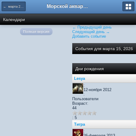
Морской аквариум. Форумы ReefCentral.ru
← марта 2026
Календари
← Предыдущий день
Полная версия
Следующий день →
Добавить событие
События для марта 15, 2026
Дни рождения
Lesya
:
12-ноября 2012
:
Пользователи
Возраст:
44
: 5
Тигра
:
26-февраля 2013