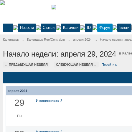
Новости
Статьи
Каталоги
ID
Форум
Блоги
Календарь
→
Календарь ReefCentral.ru
→
апреля 2024
→
Начало недели: апре
Начало недели: апреля 29, 2024
в
Кален
← ПРЕДЫДУЩАЯ НЕДЕЛЯ
СЛЕДУЮЩАЯ НЕДЕЛЯ →
Перейти к
апреля 2024
29
Именинников: 3
Пн
Именинников: 2