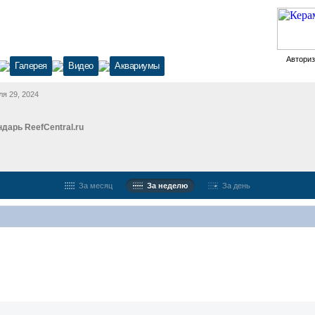
Автори
Галерея
Видео
Аквариумы
ля 29, 2024
дарь ReefCentral.ru
За месяц
За неделю
За день