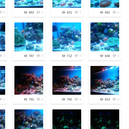
0
683
0
631
0
681
0
0
787
0
712
0
646
0
0
792
0
760
0
823
0