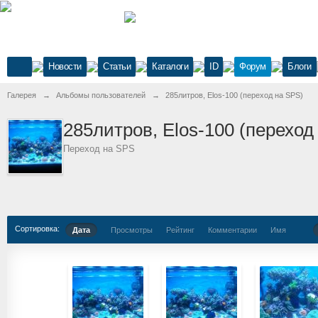
Новости
Статьи
Каталоги
ID
Форум
Блоги
Галерея
→
Альбомы пользователей
→
285литров, Elos-100 (переход на SPS)
285литров, Elos-100 (переход
Переход на SPS
Сортировка:
Дата
Просмотры
Рейтинг
Комментарии
Имя