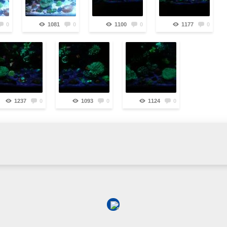
0
1081
0
1100
0
1177
0
1237
0
1093
0
1124
0