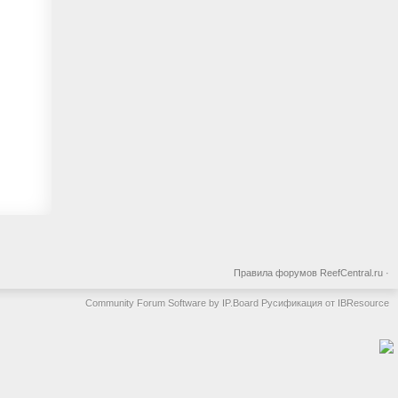
Правила форумов ReefCentral.ru
·
Community Forum Software by IP.Board
Русификация от IBResource