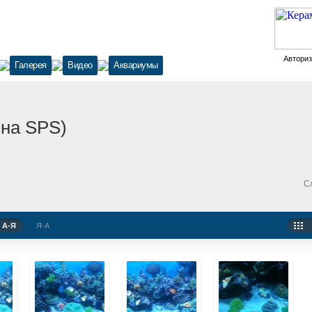
Автори
Галерея
Видео
Аквариумы
 на SPS)
С
А-Я
Я-А