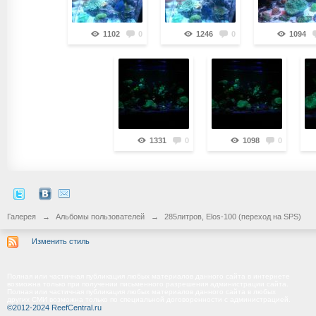
1102
0
1246
0
1094
1331
0
1098
0
Галерея
→
Альбомы пользователей
→
285литров, Elos-100 (переход на SPS)
Изменить стиль
Полная или частичная публикация любых материалов данного сайта в интернете
возможна только при получении письменного разрешения администрации сайта.
Полная или частичная публикация любых материалов данного сайта в любых
других СМИ возможна только по специальной договоренности с администрацией.
©2012-2024 ReefCentral.ru