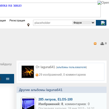
зация
Регистрация
0
лайдшоу
От laguna641
(
альбомы пользователя
)
29 изображений, 0 комментариев
Другие альбомы laguna641
285 литров, ELOS-100
Изображений: 8
, комментариев: 0
Последняя загрузка: 28 янв 2015 - 16:32