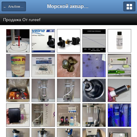
Морской аквариум. Форумы ReefCentral.ru
← Альбомы пользователей
Продажа От
rureef