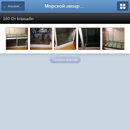
Морской аквариум. Форумы ReefCentral.ru
← Альбомы пользователей
160 От
kripsadin
Полная версия