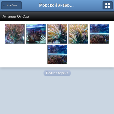
Морской аквариум. Форумы ReefCentral.ru
← Альбомы пользователей
Актинии От
Oxa
Полная версия