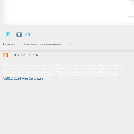
Галерея
→
Альбомы пользователей
→
1
Изменить стиль
Полная или частичная публикация любых материалов данного сайта в интернете
возможна только при получении письменного разрешения администрации сайта.
Полная или частичная публикация любых материалов данного сайта в любых
других СМИ возможна только по специальной договоренности с администрацией.
©2012-2024 ReefCentral.ru