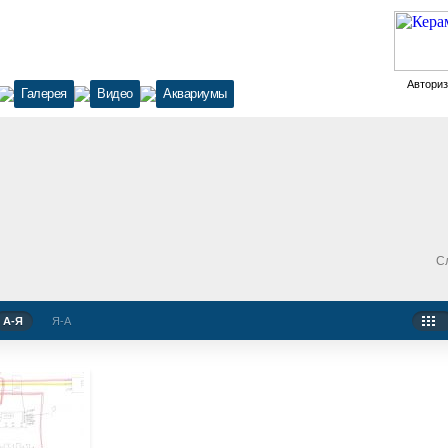
Автори
Галерея
Видео
Аквариумы
С
А-Я
Я-А