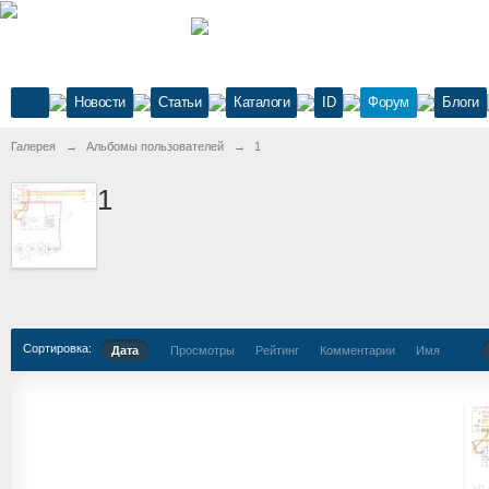
Новости
Статьи
Каталоги
ID
Форум
Блоги
Галерея
→
Альбомы пользователей
→
1
1
Сортировка:
Дата
Просмотры
Рейтинг
Комментарии
Имя