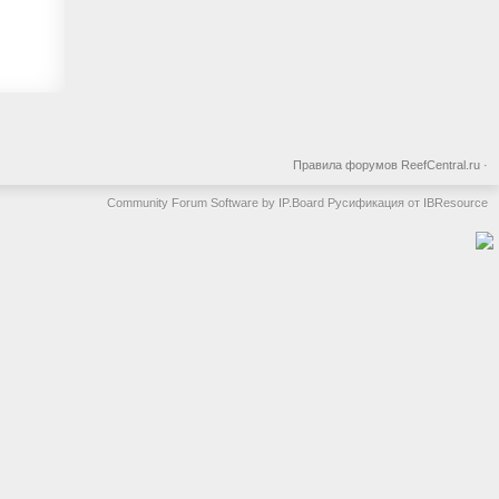
Правила форумов ReefCentral.ru
·
Community Forum Software by IP.Board
Русификация от IBResource