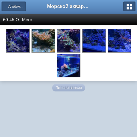
Морской аквариум. Форумы ReefCentral.ru
← Альбомы пользователей
60-45 От
Merc
Полная версия