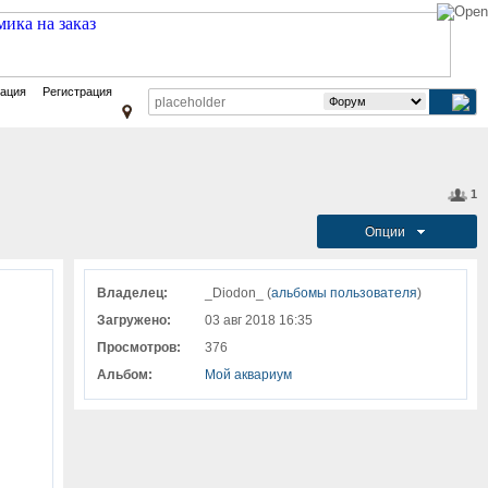
зация
Регистрация
1
Опции
Владелец:
_Diodon_ (
альбомы пользователя
)
Загружено:
03 авг 2018 16:35
Просмотров:
376
Альбом:
Мой аквариум