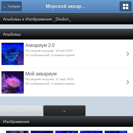
Морской аквариум. Форумы ReefCentral.ru
← Галерея
Альбомы и Изображения _Diodon_
Альбомы
Аквариум 2.0
Последняя загрузка: 18 янв 2025
10 изображений, 0 комментариев
Мой аквариум
Последняя загрузка: 21 мар 2023
65 изображений, 0 комментариев
«
»
Изображения