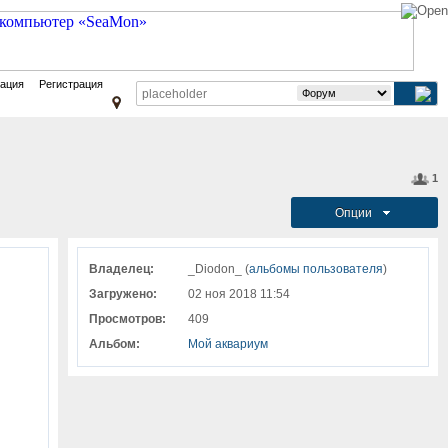
зация
Регистрация
1
Опции
Владелец:
_Diodon_ (
альбомы пользователя
)
Загружено:
02 ноя 2018 11:54
Просмотров:
409
Альбом:
Мой аквариум