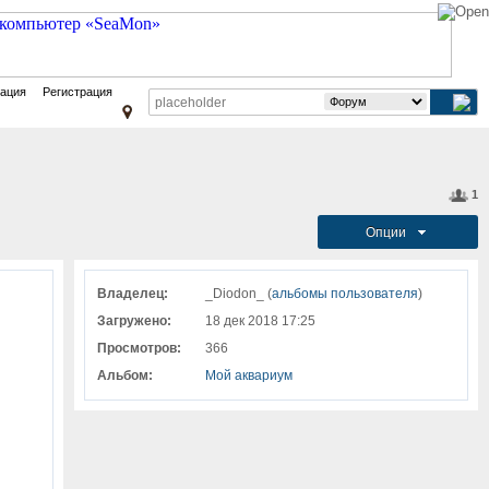
зация
Регистрация
1
Опции
Владелец:
_Diodon_ (
альбомы пользователя
)
Загружено:
18 дек 2018 17:25
Просмотров:
366
Альбом:
Мой аквариум