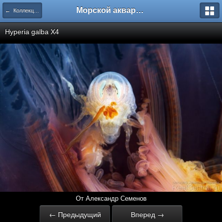
Морской аквариум. Форумы ReefCentral.ru
← Коллекция фотографий Александра Семенова. Часть 2.
Hyperia galba X4
От Александр Семенов
← Предыдущий
Вперед →