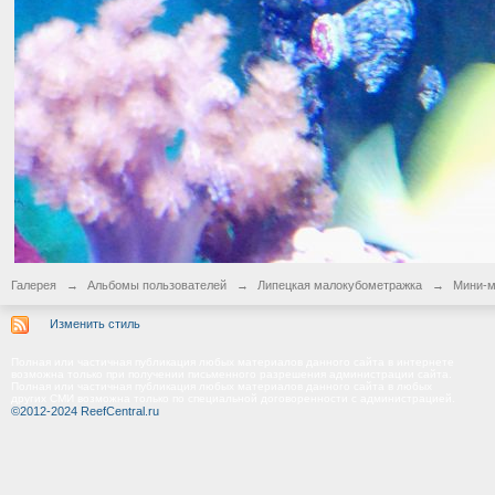
Галерея
→
Альбомы пользователей
→
Липецкая малокубометражка
→
Мини-м
Изменить стиль
Полная или частичная публикация любых материалов данного сайта в интернете
возможна только при получении письменного разрешения администрации сайта.
Полная или частичная публикация любых материалов данного сайта в любых
других СМИ возможна только по специальной договоренности с администрацией.
©2012-2024 ReefCentral.ru