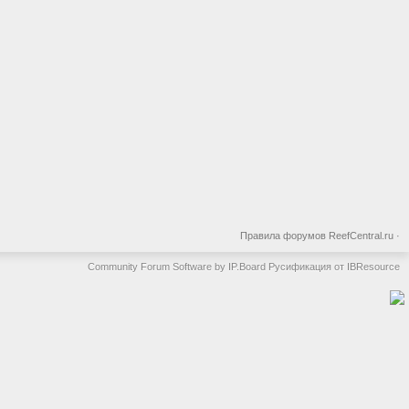
Правила форумов ReefCentral.ru
·
Community Forum Software by IP.Board
Русификация от IBResource