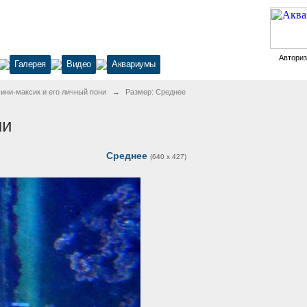
Автори
Галерея
Видео
Аквариумы
ини-максик и его личный пони
→
Размер: Среднее
ни
Среднее
(640 x 427)