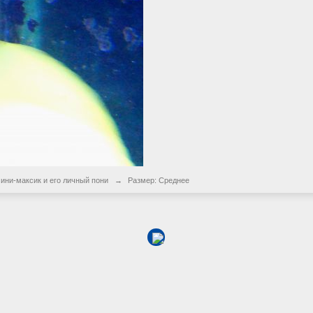
ини-максик и его личный пони
→
Размер: Среднее