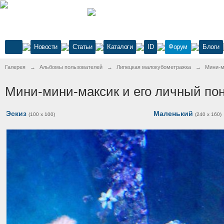
Новости
Статьи
Каталоги
ID
Форум
Блоги
Галерея
→
Альбомы пользователей
→
Липецкая малокубометражка
→
Мини-м
Мини-мини-максик и его личный по
Эскиз
Маленький
(100 x 100)
(240 x 160)