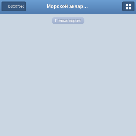
Морской аквариум. Форумы ReefCentral.ru
← DSC07096
Полная версия