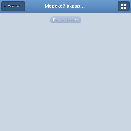
Морской аквариум. Форумы ReefCentral.ru
← Фемто айрон
Полная версия