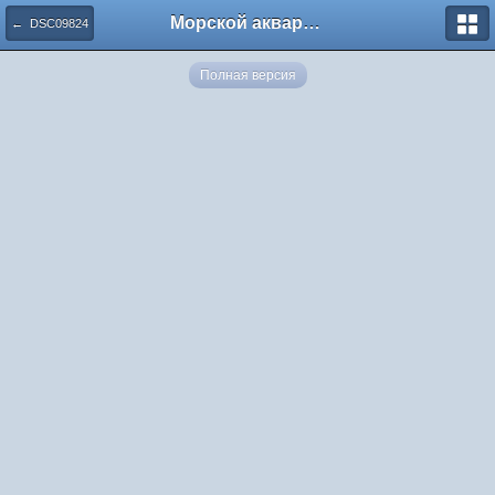
Морской аквариум. Форумы ReefCentral.ru
← DSC09824
Полная версия