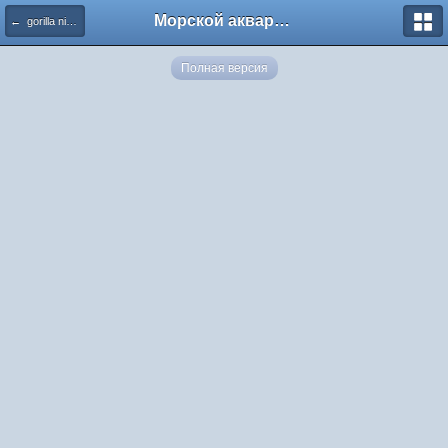
Морской аквариум. Форумы ReefCentral.ru
← gorilla nipples
Полная версия