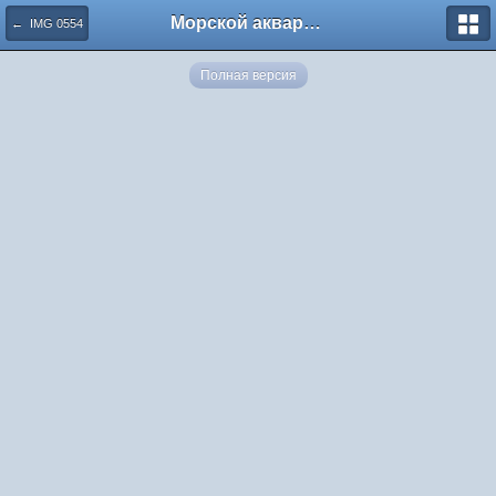
Морской аквариум. Форумы ReefCentral.ru
← IMG 0554
Полная версия