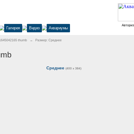
Автори
Галерея
Видео
Аквариумы
 1645042165 thumb
→
Размер: Среднее
umb
Среднее
(400 x 384)