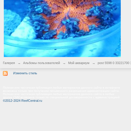
Галерея
→
Альбомы пользователей
→
Мой аквариум
→
post 5598 0 33221700
Изменить стиль
Полная или частичная публикация любых материалов данного сайта в интернете
возможна только при получении письменного разрешения администрации сайта.
Полная или частичная публикация любых материалов данного сайта в любых
других СМИ возможна только по специальной договоренности с администрацией.
©2012-2024 ReefCentral.ru