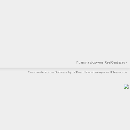
Правила форумов ReefCentral.ru
·
Community Forum Software by IP.Board
Русификация от IBResource