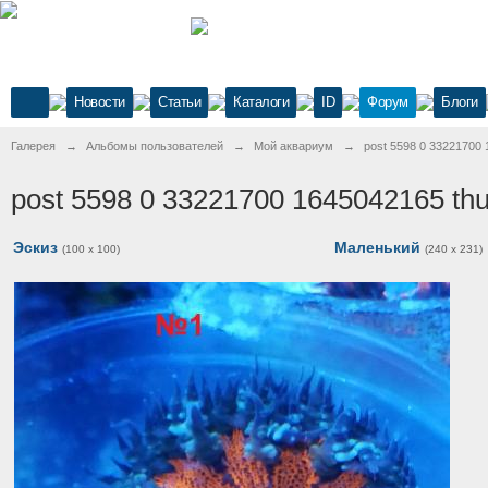
Новости
Статьи
Каталоги
ID
Форум
Блоги
Галерея
→
Альбомы пользователей
→
Мой аквариум
→
post 5598 0 33221700
post 5598 0 33221700 1645042165 th
Эскиз
Маленький
(100 x 100)
(240 x 231)