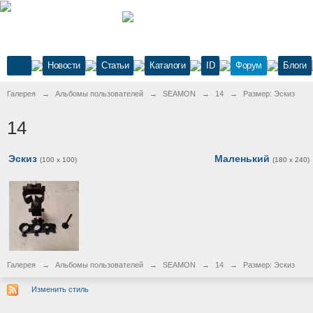
Новости
Статьи
Каталоги
ID
Форум
Блоги
Галерея
→
Альбомы пользователей
→
SEAMON
→
14
→
Размер: Эскиз
14
Эскиз
Маленький
(100 x 100)
(180 x 240)
Галерея
→
Альбомы пользователей
→
SEAMON
→
14
→
Размер: Эскиз
Изменить стиль