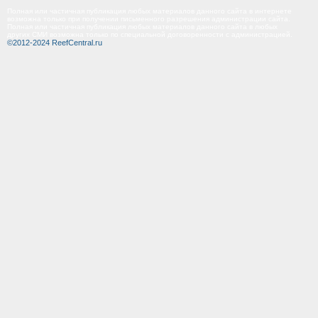
Полная или частичная публикация любых материалов данного сайта в интернете
возможна только при получении письменного разрешения администрации сайта.
Полная или частичная публикация любых материалов данного сайта в любых
других СМИ возможна только по специальной договоренности с администрацией.
©2012-2024 ReefCentral.ru