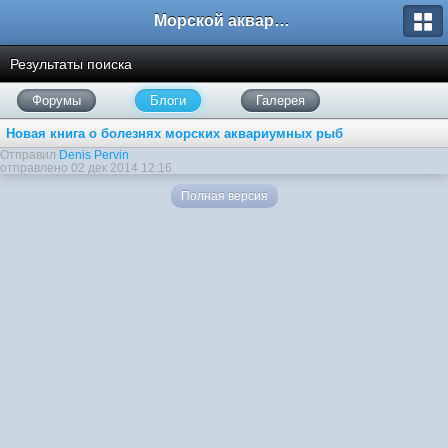
Морской аквариум. Форумы ReefCentral.ru
Результаты поиска
Форумы
Блоги
Галерея
Новая книга о болезнях морских аквариумных рыб
Отправил
Denis Pervin
отправлено 02 дек 2014 12:16
Полная версия