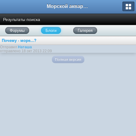
Морской аквариум. Форумы ReefCentral.ru
Результаты поиска
Форумы
Блоги
Галерея
Почему - море...?
Отправил
Наташа
отправлено 18 окт 2013 22:09
Полная версия