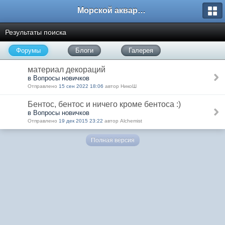
Морской аквариум. Форумы ReefCentral.ru
Результаты поиска
Форумы
Блоги
Галерея
материал декораций
в Вопросы новичков
Отправлено
15 сен 2022 18:06
автор НикоШ
Бентос, бентос и ничего кроме бентоса :)
в Вопросы новичков
Отправлено
19 дек 2015 23:22
автор Alchemist
Полная версия