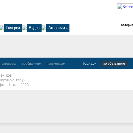
Автори
Галерея
Видео
Аквариумы
Порядок
заголовку
сообщениям
просмотрам
по убыванию
вичков
ыпругнул
,
клоун
фка ,
11 мая 2023