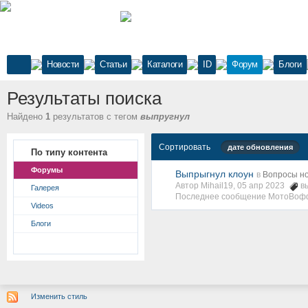
Новости
Статьи
Каталоги
ID
Форум
Блоги
Результаты поиска
Найдено
1
результатов с тегом
выпругнул
Сортировать
дате обновления
По типу контента
Форумы
Выпрыгнул клоун
в
Вопросы но
Автор Mihail19, 05 апр 2023
в
Галерея
Последнее сообщение МотоВоф
Videos
Блоги
Изменить стиль