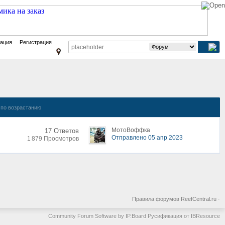
зация
Регистрация
по возрастанию
МотоВоффка
17 Ответов
Отправлено 05 апр 2023
1 879 Просмотров
Правила форумов ReefCentral.ru
·
Community Forum Software by IP.Board
Русификация от IBResource