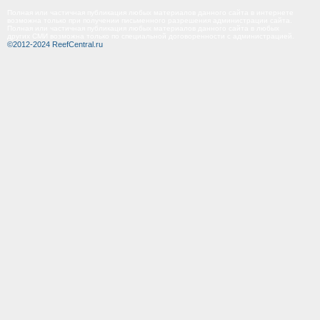
Полная или частичная публикация любых материалов данного сайта в интернете
возможна только при получении письменного разрешения администрации сайта.
Полная или частичная публикация любых материалов данного сайта в любых
других СМИ возможна только по специальной договоренности с администрацией.
©2012-2024 ReefCentral.ru