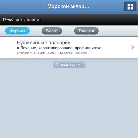
Морской аквариум. Форумы ReefCentral.ru
Результаты поиска
Форумы
Блоги
Галерея
Еуфилийные планарии
в Лечение, карантинирование, профилактика
Отправлено
11 апр 2025 20:43
автор Flameera
Полная версия