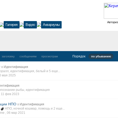
Автори
Галерея
Видео
Аквариумы
Порядок
заголовку
сообщениям
просмотрам
по убыванию
у
в
Идентификация
оралл
,
идентификация
,
белый
и 5 еще...
0 мая 2025
ентификация
опознание рыбы
,
идентификация
,
11 фев 2023
ации НПО
в
Идентификация
1
НПО
,
ночной кошмар
,
помощь
и 2 еще...
me ,
06 мар 2021