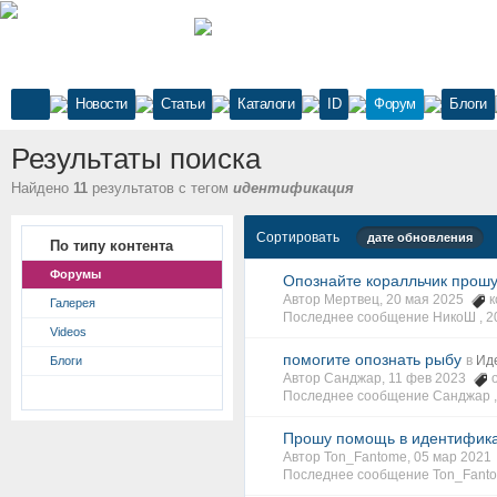
Новости
Статьи
Каталоги
ID
Форум
Блоги
Результаты поиска
Найдено
11
результатов с тегом
идентификация
Сортировать
дате обновления
По типу контента
Форумы
Опознайте коралльчик прош
Автор Мертвец, 20 мая 2025
к
Галерея
Последнее сообщение НикоШ ,
2
Videos
помогите опознать рыбу
в
Ид
Блоги
Автор Санджар, 11 фев 2023
Последнее сообщение Санджар 
Прошу помощь в идентифик
Автор Ton_Fantome, 05 мар 202
Последнее сообщение Ton_Fanto