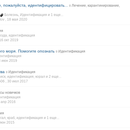
, пожалуйста, идентифицировать...
в
Лечение, карантинирование,
Болезнь
,
Идентификация
и 1 еще...
ov ,
18 мая 2020
ия
езда
,
идентификация
16 окт 2019
его моря. Помогите опознать
в
Идентификация
ентификация
3 июн 2019
тва
в
Идентификация
иск
,
идентификация
,
корал
и 2 еще...
06 ,
30 июл 2017
сы новичков
нтификация
 апр 2016
ия
гал
,
краб
,
идентификация
и 1 еще...
июн 2015