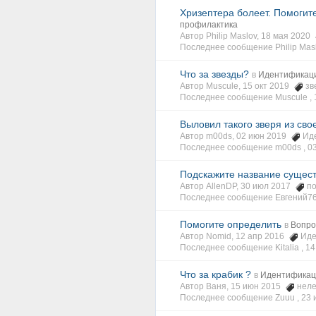
Хризептера болеет. Помогите
профилактика
Автор Philip Maslov, 18 мая 2020
Последнее сообщение Philip Masl
Что за звезды?
в
Идентификац
Автор Muscule, 15 окт 2019
зв
Последнее сообщение Muscule ,
Выловил такого зверя из сво
Автор m00ds, 02 июн 2019
Ид
Последнее сообщение m00ds ,
0
Подскажите название сущес
Автор AllenDP, 30 июл 2017
по
Последнее сообщение Евгений76
Помогите определить
в
Вопро
Автор Nomid, 12 апр 2016
Иде
Последнее сообщение Kitalia ,
14
Что за крабик ?
в
Идентификац
Автор Ваня, 15 июн 2015
неле
Последнее сообщение Zuuu ,
23 