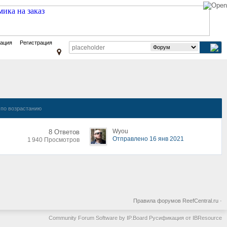
зация
Регистрация
по возрастанию
Wyou
8 Ответов
Отправлено 16 янв 2021
1 940 Просмотров
Правила форумов ReefCentral.ru
·
Community Forum Software by IP.Board
Русификация от IBResource