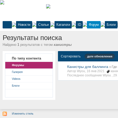
Новости
Статьи
Каталоги
ID
Форум
Блоги
Результаты поиска
Найдено
1
результатов с тегом
канистры
Сортировать
дате обновления
По типу контента
Форумы
Канистры для баллинга
в
Где 
Автор Wyou, 16 янв 2021
кани
Галерея
Последнее сообщение Wyou ,
29
Videos
Блоги
Изменить стиль