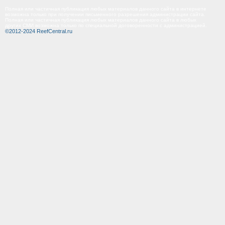
Полная или частичная публикация любых материалов данного сайта в интернете
возможна только при получении письменного разрешения администрации сайта.
Полная или частичная публикация любых материалов данного сайта в любых
других СМИ возможна только по специальной договоренности с администрацией.
©2012-2024 ReefCentral.ru