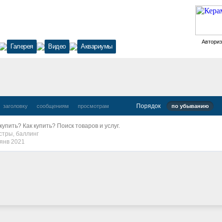
Автори
Галерея
Видео
Аквариумы
Порядок
заголовку
сообщениям
просмотрам
по убыванию
купить? Как купить? Поиск товаров и услуг.
стры
,
баллинг
 янв 2021