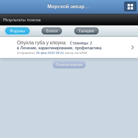
Морской аквариум. Форумы ReefCentral.ru
Результаты поиска
Форумы
Блоги
Галерея
Опухла губа у клоуна
Страницы: 2
в Лечение, карантинирование, профилактика
Отправлено
26 фев 2020 09:01
автор ната568
Полная версия