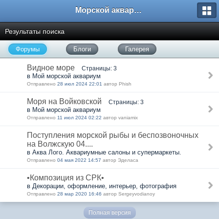
Морской аквариум. Форумы ReefCentral.ru
Результаты поиска
Форумы
Блоги
Галерея
Видное море
Страницы: 3
в Мой морской аквариум
Отправлено
28 июл 2024 22:01
автор Phish
Моря на Войковской
Страницы: 3
в Мой морской аквариум
Отправлено
11 июл 2024 02:22
автор vaniamix
Поступления морской рыбы и беспозвоночных
на Волжскую 04....
в Аква Лого. Аквариумные салоны и супермаркеты.
Отправлено
04 мая 2022 14:57
автор Эделаса
•Композиция из СРК•
в Декорации, оформление, интерьер, фотография
Отправлено
28 мар 2020 16:46
автор Sergeyvodianoy
Полная версия