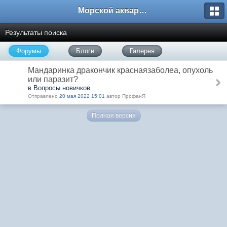
Морской аквариум. Форумы ReefCentral.ru
Результаты поиска
Форумы
Блоги
Галерея
Мандаринка дракончик краснаязаболеа, опухоль
или паразит?
в Вопросы новичков
Отправлено
20 мая 2022 15:01
автор ПрофанЯ
Полная версия