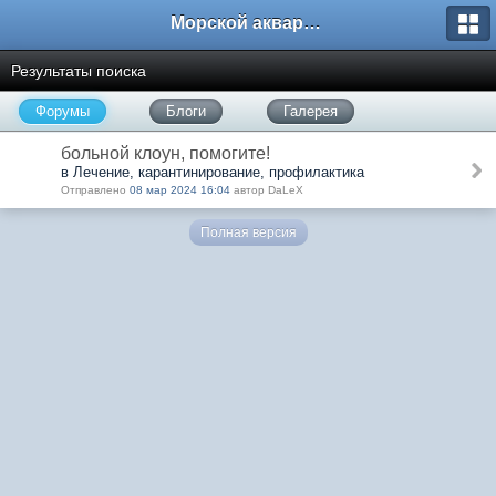
Морской аквариум. Форумы ReefCentral.ru
Результаты поиска
Форумы
Блоги
Галерея
больной клоун, помогите!
в Лечение, карантинирование, профилактика
Отправлено
08 мар 2024 16:04
автор DaLeX
Полная версия