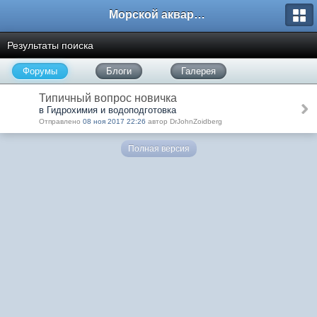
Морской аквариум. Форумы ReefCentral.ru
Результаты поиска
Форумы
Блоги
Галерея
Типичный вопрос новичка
в Гидрохимия и водоподготовка
Отправлено
08 ноя 2017 22:26
автор DrJohnZoidberg
Полная версия